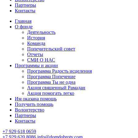
Партнеры
Контакты
Главная
О фонде
Деятельность
История
Команда
Попечительский совет
Отчеты
СМИ О НАС
Программы и акции
Программа Радость исцеления
Программа Попечение
Программа Ты не одна
Акция священный Рамадан
Акция помогать легко
Им оказана помощь
Получить помощь
Волонтерство
Партнеры
Контакты
+7 929 618 0659
+7 929 620 8086
info@domdobroty.com