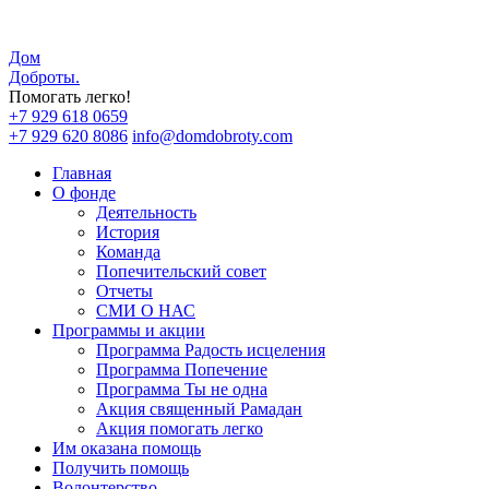
Дом
Доброты
.
Помогать легко!
+7 929 618 0659
+7 929 620 8086
info@domdobroty.com
Главная
О фонде
Деятельность
История
Команда
Попечительский совет
Отчеты
СМИ О НАС
Программы и акции
Программа Радость исцеления
Программа Попечение
Программа Ты не одна
Акция священный Рамадан
Акция помогать легко
Им оказана помощь
Получить помощь
Волонтерство