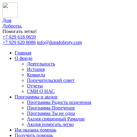
Дом
Доброты
.
Помогать легко!
+7 929 618 0659
+7 929 620 8086
info@domdobroty.com
Главная
О фонде
Деятельность
История
Команда
Попечительский совет
Отчеты
СМИ О НАС
Программы и акции
Программа Радость исцеления
Программа Попечение
Программа Ты не одна
Акция священный Рамадан
Акция помогать легко
Им оказана помощь
Получить помощь