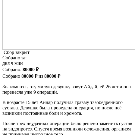
Сбор закрыт
Собрано за:
дня
ч
мин
Cобрано:
80000 ₽
Собрано
80000 ₽
из
80000 ₽
Знакомьтесь, эту милую девушку зовут Айдай, ей 26 лет и она
перенесла уже 9 операций.
В возрасте 15 лет Айдар получила травму тазобедренного
сустава. Девушке была проведена операция, но после неё
возникли постоянные боли и хромота.
После трёх неудачных операций было решено заменить сустав
на эндопротез. Спустя время возникли осложнения, организм
не принимал инородное тело.