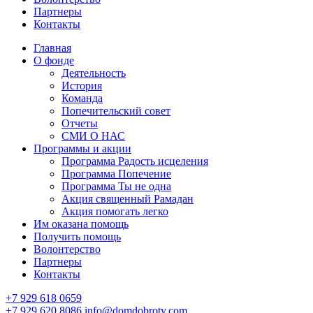
Партнеры
Контакты
Главная
О фонде
Деятельность
История
Команда
Попечительский совет
Отчеты
СМИ О НАС
Программы и акции
Программа Радость исцеления
Программа Попечение
Программа Ты не одна
Акция священный Рамадан
Акция помогать легко
Им оказана помощь
Получить помощь
Волонтерство
Партнеры
Контакты
+7 929 618 0659
+7 929 620 8086
info@domdobroty.com