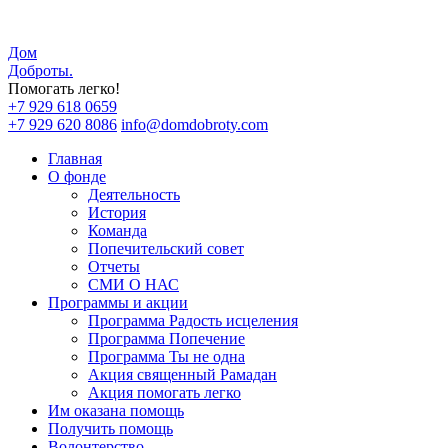
Дом
Доброты
.
Помогать легко!
+7 929 618 0659
+7 929 620 8086
info@domdobroty.com
Главная
О фонде
Деятельность
История
Команда
Попечительский совет
Отчеты
СМИ О НАС
Программы и акции
Программа Радость исцеления
Программа Попечение
Программа Ты не одна
Акция священный Рамадан
Акция помогать легко
Им оказана помощь
Получить помощь
Волонтерство