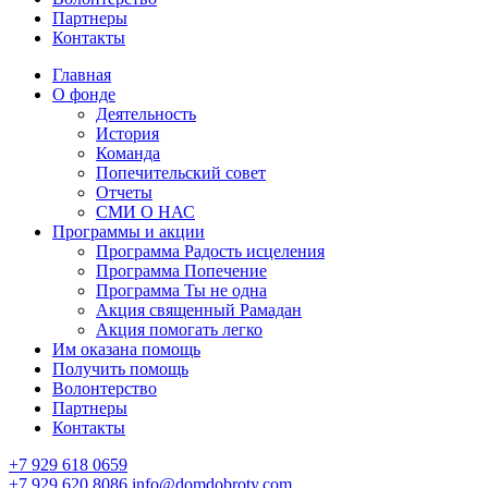
Партнеры
Контакты
Главная
О фонде
Деятельность
История
Команда
Попечительский совет
Отчеты
СМИ О НАС
Программы и акции
Программа Радость исцеления
Программа Попечение
Программа Ты не одна
Акция священный Рамадан
Акция помогать легко
Им оказана помощь
Получить помощь
Волонтерство
Партнеры
Контакты
+7 929 618 0659
+7 929 620 8086
info@domdobroty.com