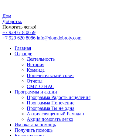
Дом
Доброты
.
Помогать легко!
+7 929 618 0659
+7 929 620 8086
info@domdobroty.com
Главная
О фонде
Деятельность
История
Команда
Попечительский совет
Отчеты
СМИ О НАС
Программы и акции
Программа Радость исцеления
Программа Попечение
Программа Ты не одна
Акция священный Рамадан
Акция помогать легко
Им оказана помощь
Получить помощь
Волонтерство