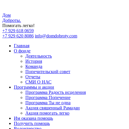
Дом
Доброты
.
Помогать легко!
+7 929 618 0659
+7 929 620 8086
info@domdobroty.com
Главная
О фонде
Деятельность
История
Команда
Попечительский совет
Отчеты
СМИ О НАС
Программы и акции
Программа Радость исцеления
Программа Попечение
Программа Ты не одна
Акция священный Рамадан
Акция помогать легко
Им оказана помощь
Получить помощь
Волонтерство