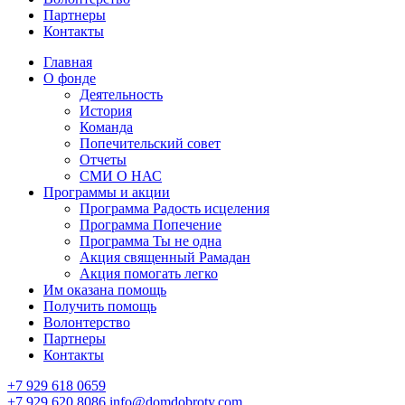
Партнеры
Контакты
Главная
О фонде
Деятельность
История
Команда
Попечительский совет
Отчеты
СМИ О НАС
Программы и акции
Программа Радость исцеления
Программа Попечение
Программа Ты не одна
Акция священный Рамадан
Акция помогать легко
Им оказана помощь
Получить помощь
Волонтерство
Партнеры
Контакты
+7 929 618 0659
+7 929 620 8086
info@domdobroty.com