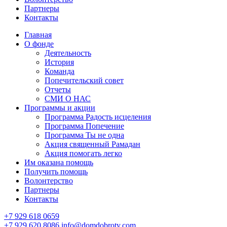
Партнеры
Контакты
Главная
О фонде
Деятельность
История
Команда
Попечительский совет
Отчеты
СМИ О НАС
Программы и акции
Программа Радость исцеления
Программа Попечение
Программа Ты не одна
Акция священный Рамадан
Акция помогать легко
Им оказана помощь
Получить помощь
Волонтерство
Партнеры
Контакты
+7 929 618 0659
+7 929 620 8086
info@domdobroty.com