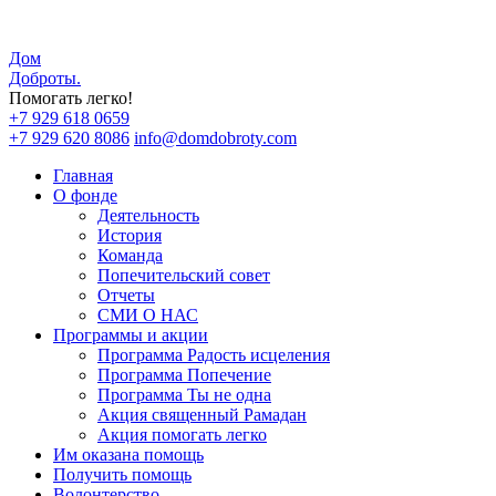
Дом
Доброты
.
Помогать легко!
+7 929 618 0659
+7 929 620 8086
info@domdobroty.com
Главная
О фонде
Деятельность
История
Команда
Попечительский совет
Отчеты
СМИ О НАС
Программы и акции
Программа Радость исцеления
Программа Попечение
Программа Ты не одна
Акция священный Рамадан
Акция помогать легко
Им оказана помощь
Получить помощь
Волонтерство