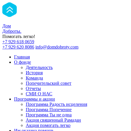
Дом
Доброты
.
Помогать легко!
+7 929 618 0659
+7 929 620 8086
info@domdobroty.com
Главная
О фонде
Деятельность
История
Команда
Попечительский совет
Отчеты
СМИ О НАС
Программы и акции
Программа Радость исцеления
Программа Попечение
Программа Ты не одна
Акция священный Рамадан
Акция помогать легко
Им оказана помощь