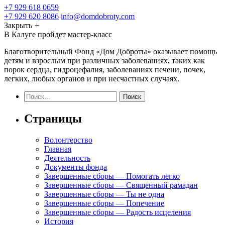
+7 929 618 0659
+7 929 620 8086
info@domdobroty.com
Закрыть
+
В Калуге пройдет мастер-класс
Благотворительный Фонд «Дом Доброты» оказывает помощь
детям и взрослым при различных заболеваниях, таких как
порок сердца, гидроцефалия, заболеваниях печени, почек,
легких, любых органов и при несчастных случаях.
Найти:
Страницы
Волонтерство
Главная
Деятельность
Документы фонда
Завершенные сборы — Помогать легко
Завершенные сборы — Священный рамадан
Завершенные сборы — Ты не одна
Завершенные сборы — Попечение
Завершенные сборы — Радость исцеления
История