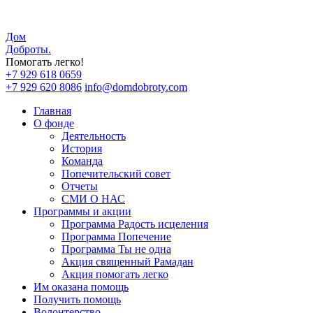
Дом
Доброты
.
Помогать легко!
+7 929 618 0659
+7 929 620 8086
info@domdobroty.com
Главная
О фонде
Деятельность
История
Команда
Попечительский совет
Отчеты
СМИ О НАС
Программы и акции
Программа Радость исцеления
Программа Попечение
Программа Ты не одна
Акция священный Рамадан
Акция помогать легко
Им оказана помощь
Получить помощь
Волонтерство