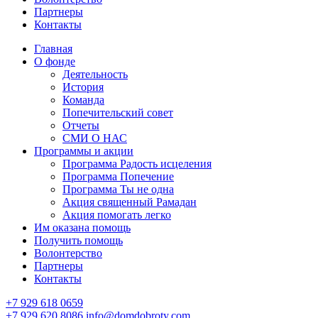
Партнеры
Контакты
Главная
О фонде
Деятельность
История
Команда
Попечительский совет
Отчеты
СМИ О НАС
Программы и акции
Программа Радость исцеления
Программа Попечение
Программа Ты не одна
Акция священный Рамадан
Акция помогать легко
Им оказана помощь
Получить помощь
Волонтерство
Партнеры
Контакты
+7 929 618 0659
+7 929 620 8086
info@domdobroty.com