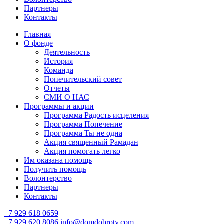
Партнеры
Контакты
Главная
О фонде
Деятельность
История
Команда
Попечительский совет
Отчеты
СМИ О НАС
Программы и акции
Программа Радость исцеления
Программа Попечение
Программа Ты не одна
Акция священный Рамадан
Акция помогать легко
Им оказана помощь
Получить помощь
Волонтерство
Партнеры
Контакты
+7 929 618 0659
+7 929 620 8086
info@domdobroty.com