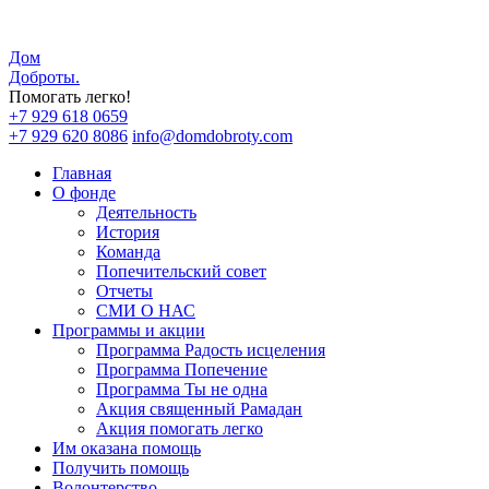
Дом
Доброты
.
Помогать легко!
+7 929 618 0659
+7 929 620 8086
info@domdobroty.com
Главная
О фонде
Деятельность
История
Команда
Попечительский совет
Отчеты
СМИ О НАС
Программы и акции
Программа Радость исцеления
Программа Попечение
Программа Ты не одна
Акция священный Рамадан
Акция помогать легко
Им оказана помощь
Получить помощь
Волонтерство