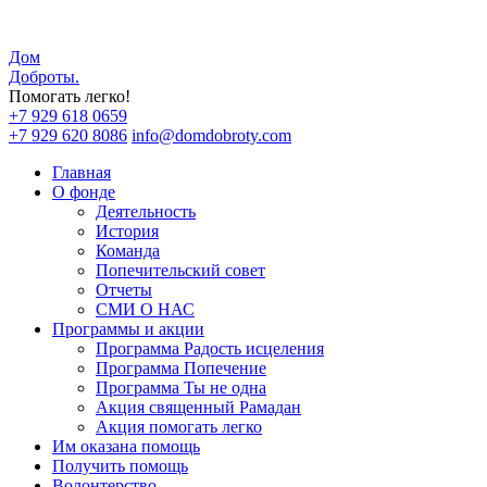
Дом
Доброты
.
Помогать легко!
+7 929 618 0659
+7 929 620 8086
info@domdobroty.com
Главная
О фонде
Деятельность
История
Команда
Попечительский совет
Отчеты
СМИ О НАС
Программы и акции
Программа Радость исцеления
Программа Попечение
Программа Ты не одна
Акция священный Рамадан
Акция помогать легко
Им оказана помощь
Получить помощь
Волонтерство