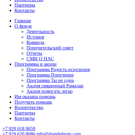
Партнеры
Контакты
Главная
О фонде
Деятельность
История
Команда
Попечительский совет
Отчеты
СМИ О НАС
Программы и акции
Программа Радость исцеления
Программа Попечение
Программа Ты не одна
Акция священный Рамадан
Акция помогать легко
Им оказана помощь
Получить помощь
Волонтерство
Партнеры
Контакты
+7 929 618 0659
+7 929 620 8086
info@domdobroty.com