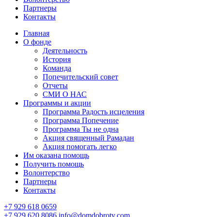
Партнеры
Контакты
Главная
О фонде
Деятельность
История
Команда
Попечительский совет
Отчеты
СМИ О НАС
Программы и акции
Программа Радость исцеления
Программа Попечение
Программа Ты не одна
Акция священный Рамадан
Акция помогать легко
Им оказана помощь
Получить помощь
Волонтерство
Партнеры
Контакты
+7 929 618 0659
+7 929 620 8086
info@domdobroty.com