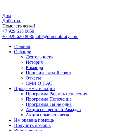
Дом
Доброты
.
Помогать легко!
+7 929 618 0659
+7 929 620 8086
info@domdobroty.com
Главная
О фонде
Деятельность
История
Команда
Попечительский совет
Отчеты
СМИ О НАС
Программы и акции
Программа Радость исцеления
Программа Попечение
Программа Ты не одна
Акция священный Рамадан
Акция помогать легко
Им оказана помощь
Получить помощь
Волонтерство