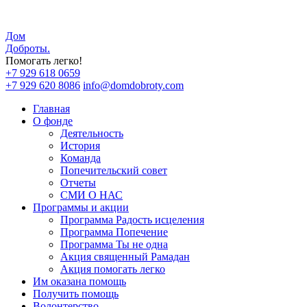
Дом
Доброты
.
Помогать легко!
+7 929 618 0659
+7 929 620 8086
info@domdobroty.com
Главная
О фонде
Деятельность
История
Команда
Попечительский совет
Отчеты
СМИ О НАС
Программы и акции
Программа Радость исцеления
Программа Попечение
Программа Ты не одна
Акция священный Рамадан
Акция помогать легко
Им оказана помощь
Получить помощь
Волонтерство