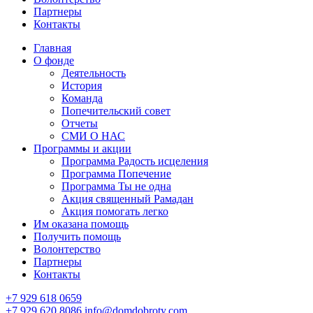
Партнеры
Контакты
Главная
О фонде
Деятельность
История
Команда
Попечительский совет
Отчеты
СМИ О НАС
Программы и акции
Программа Радость исцеления
Программа Попечение
Программа Ты не одна
Акция священный Рамадан
Акция помогать легко
Им оказана помощь
Получить помощь
Волонтерство
Партнеры
Контакты
+7 929 618 0659
+7 929 620 8086
info@domdobroty.com