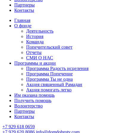
Партнеры
Контакты
Главная
О фонде
Деятельность
История
Команда
Попечительский совет
Отчеты
СМИ О НАС
Программы и акции
Программа Радость исцеления
Программа Попечение
Программа Ты не одна
Акция священный Рамадан
Акция помогать легко
Им оказана помощь
Получить помощь
Волонтерство
Партнеры
Контакты
+7 929 618 0659
+7 929 620 8086
info@domdobroty.com