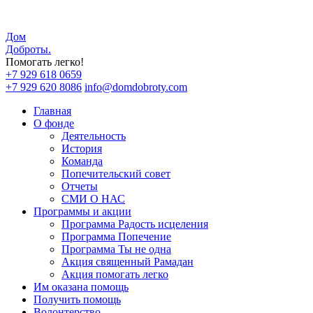
Дом
Доброты
.
Помогать легко!
+7 929 618 0659
+7 929 620 8086
info@domdobroty.com
Главная
О фонде
Деятельность
История
Команда
Попечительский совет
Отчеты
СМИ О НАС
Программы и акции
Программа Радость исцеления
Программа Попечение
Программа Ты не одна
Акция священный Рамадан
Акция помогать легко
Им оказана помощь
Получить помощь
Волонтерство