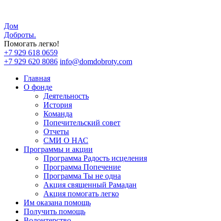
Дом
Доброты
.
Помогать легко!
+7 929 618 0659
+7 929 620 8086
info@domdobroty.com
Главная
О фонде
Деятельность
История
Команда
Попечительский совет
Отчеты
СМИ О НАС
Программы и акции
Программа Радость исцеления
Программа Попечение
Программа Ты не одна
Акция священный Рамадан
Акция помогать легко
Им оказана помощь
Получить помощь
Волонтерство