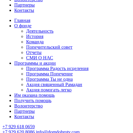
Партнеры
Контакты
Главная
О фонде
Деятельность
История
Команда
Попечительский совет
Отчеты
СМИ О НАС
Программы и акции
Программа Радость исцеления
Программа Попечение
Программа Ты не одна
Акция священный Рамадан
Акция помогать легко
Им оказана помощь
Получить помощь
Волонтерство
Партнеры
Контакты
+7 929 618 0659
+7 929 620 8086
info@domdobroty.com