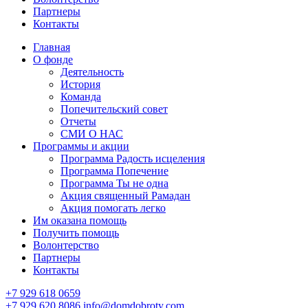
Партнеры
Контакты
Главная
О фонде
Деятельность
История
Команда
Попечительский совет
Отчеты
СМИ О НАС
Программы и акции
Программа Радость исцеления
Программа Попечение
Программа Ты не одна
Акция священный Рамадан
Акция помогать легко
Им оказана помощь
Получить помощь
Волонтерство
Партнеры
Контакты
+7 929 618 0659
+7 929 620 8086
info@domdobroty.com