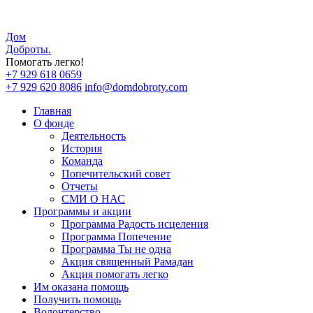
Дом
Доброты
.
Помогать легко!
+7 929 618 0659
+7 929 620 8086
info@domdobroty.com
Главная
О фонде
Деятельность
История
Команда
Попечительский совет
Отчеты
СМИ О НАС
Программы и акции
Программа Радость исцеления
Программа Попечение
Программа Ты не одна
Акция священный Рамадан
Акция помогать легко
Им оказана помощь
Получить помощь
Волонтерство