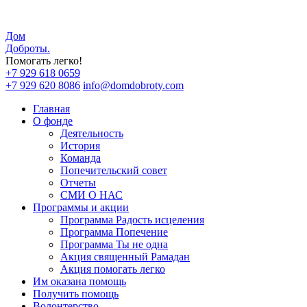
Дом
Доброты
.
Помогать легко!
+7 929 618 0659
+7 929 620 8086
info@domdobroty.com
Главная
О фонде
Деятельность
История
Команда
Попечительский совет
Отчеты
СМИ О НАС
Программы и акции
Программа Радость исцеления
Программа Попечение
Программа Ты не одна
Акция священный Рамадан
Акция помогать легко
Им оказана помощь
Получить помощь
Волонтерство