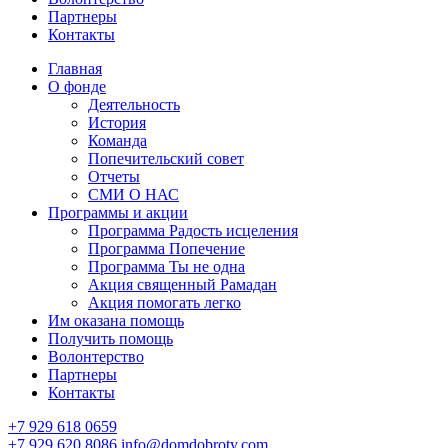
Партнеры
Контакты
Главная
О фонде
Деятельность
История
Команда
Попечительский совет
Отчеты
СМИ О НАС
Программы и акции
Программа Радость исцеления
Программа Попечение
Программа Ты не одна
Акция священный Рамадан
Акция помогать легко
Им оказана помощь
Получить помощь
Волонтерство
Партнеры
Контакты
+7 929 618 0659
+7 929 620 8086
info@domdobroty.com