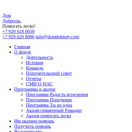
Дом
Доброты
.
Помогать легко!
+7 929 618 0659
+7 929 620 8086
info@domdobroty.com
Главная
О фонде
Деятельность
История
Команда
Попечительский совет
Отчеты
СМИ О НАС
Программы и акции
Программа Радость исцеления
Программа Попечение
Программа Ты не одна
Акция священный Рамадан
Акция помогать легко
Им оказана помощь
Получить помощь
Волонтерство