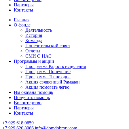
Партнеры
Контакты
Главная
О фонде
Деятельность
История
Команда
Попечительский совет
Отчеты
СМИ О НАС
Программы и акции
Программа Радость исцеления
Программа Попечение
Программа Ты не одна
Акция священный Рамадан
Акция помогать легко
Им оказана помощь
Получить помощь
Волонтерство
Партнеры
Контакты
+7 929 618 0659
+7 929 620 8086
info@domdobroty.com