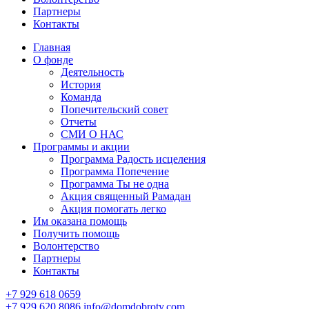
Партнеры
Контакты
Главная
О фонде
Деятельность
История
Команда
Попечительский совет
Отчеты
СМИ О НАС
Программы и акции
Программа Радость исцеления
Программа Попечение
Программа Ты не одна
Акция священный Рамадан
Акция помогать легко
Им оказана помощь
Получить помощь
Волонтерство
Партнеры
Контакты
+7 929 618 0659
+7 929 620 8086
info@domdobroty.com