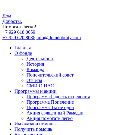
Дом
Доброты
.
Помогать легко!
+7 929 618 0659
+7 929 620 8086
info@domdobroty.com
Главная
О фонде
Деятельность
История
Команда
Попечительский совет
Отчеты
СМИ О НАС
Программы и акции
Программа Радость исцеления
Программа Попечение
Программа Ты не одна
Акция священный Рамадан
Акция помогать легко
Им оказана помощь
Получить помощь
Волонтерство