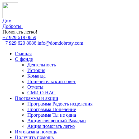
Дом
Доброты
.
Помогать легко!
+7 929 618 0659
+7 929 620 8086
info@domdobroty.com
Главная
О фонде
Деятельность
История
Команда
Попечительский совет
Отчеты
СМИ О НАС
Программы и акции
Программа Радость исцеления
Программа Попечение
Программа Ты не одна
Акция священный Рамадан
Акция помогать легко
Им оказана помощь
Получить помощь