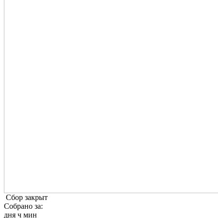
Сбор закрыт
Собрано за:
дня
ч
мин