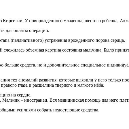
из Киргизии. У новорожденного младенца, шестого ребенка, Ак
тв для оплаты операции.
этапа (паллиативного) устранения врожденного порока сердца.
ей сложилась объемная картина состояния мальчика. Было приня
ко больше средств, но и дополнительное специальное индивидуа
вания тех аномалий развития, которые выявили у него только п
правого глаза и расщелина твердого и мягкого нёба.
ацию на сердце.
. Мальчик – иностранец. Вся медицинская помощь для него плат
общими усилиями собрать недостающие средства.