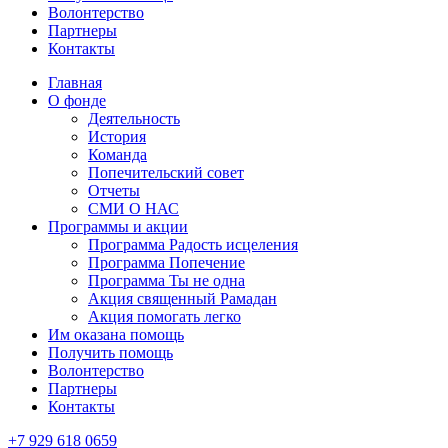
Волонтерство
Партнеры
Контакты
Главная
О фонде
Деятельность
История
Команда
Попечительский совет
Отчеты
СМИ О НАС
Программы и акции
Программа Радость исцеления
Программа Попечение
Программа Ты не одна
Акция священный Рамадан
Акция помогать легко
Им оказана помощь
Получить помощь
Волонтерство
Партнеры
Контакты
+7 929 618 0659