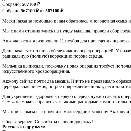
Cобрано:
567100 ₽
Собрано
567100 ₽
из
567100 ₽
Месяц назад за помощью к нам обратилась многодетная семья 
Мы с вами откликнулись на нужду малыша, провели сбор средс
Акжола госпитализировали 11 ноября для проведения первого 
День начался с полного обследования перед операцией. У врач
радикальную (полную) коррекцию порока сердца.
Мальчика выписали, поскольку новая операция требует не толь
искусственного кровообращения.
Акжолу сейчас почти два месяца. Ничто не предвещало образо
церебральная ишемия, острое повреждение почки, ретинопатия 
Для укрепления здоровья в первую очередь нужно сделать опер
Семья не может справиться с такими расходами самостоятельно
Мы приглашаем вас проявить милосердие к малышу Акжолу и 
Сбор завершен. Спасибо за вашу поддержку!
Рассказать друзьям: