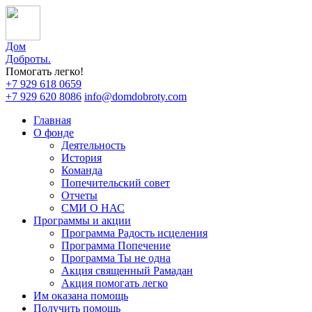
Дом
Доброты
.
Помогать легко!
+7 929 618 0659
+7 929 620 8086
info@domdobroty.com
Главная
О фонде
Деятельность
История
Команда
Попечительский совет
Отчеты
СМИ О НАС
Программы и акции
Программа Радость исцеления
Программа Попечение
Программа Ты не одна
Акция священный Рамадан
Акция помогать легко
Им оказана помощь
Получить помощь