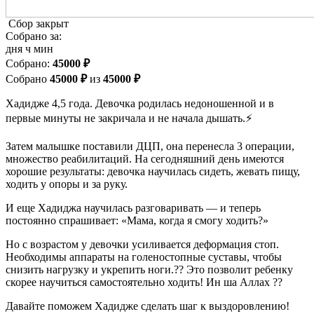
Сбор закрыт
Собрано за:
дня
ч
мин
Cобрано:
45000 ₽
Собрано
45000 ₽
из
45000 ₽
Хадидже 4,5 года. Девочка родилась недоношенной и в
первые минуты не закричала и не начала дышать.⚡️
Затем малышке поставили ДЦП, она перенесла 3 операции,
множество реабилитаций. На сегодняшний день имеются
хорошие результаты: девочка научилась сидеть, жевать пищу,
ходить у опоры и за руку.
И еще Хадиджа научилась разговаривать — и теперь
постоянно спрашивает: «Мама, когда я смогу ходить?»
Но с возрастом у девочки усиливается деформация стоп.
Необходимы аппараты на голеностопные суставы, чтобы
снизить нагрузку и укрепить ноги.?? Это позволит ребенку
скорее научиться самостоятельно ходить! Ин ша Аллах ??
Давайте поможем Хадидже сделать шаг к выздоровлению!