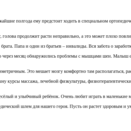
айшие полгода ему предстоит ходить в специальном ортопедиче
ет, голова продолжит расти неправильно, а это может плохо повл
брата. Папа и один из братьев – инвалиды. Вся забота о заработ
ерез месяц обнаружились проблемы с мышцами шеи. Малыш ее н
симетричным. Это мешает мозгу комфортно там располагаться, рас
ыну курсы массажа, лечебной физкультуры, физиотерапевтически
есёлый и улыбчивый ребёнок. Очень любит играть в маленькие 
дический шлем для нашего героя. Пусть он растет здоровым и у