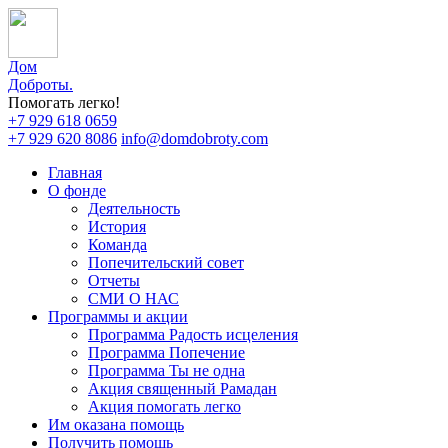
Дом
Доброты
.
Помогать легко!
+7 929 618 0659
+7 929 620 8086
info@domdobroty.com
Главная
О фонде
Деятельность
История
Команда
Попечительский совет
Отчеты
СМИ О НАС
Программы и акции
Программа Радость исцеления
Программа Попечение
Программа Ты не одна
Акция священный Рамадан
Акция помогать легко
Им оказана помощь
Получить помощь