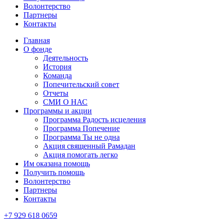
Волонтерство
Партнеры
Контакты
Главная
О фонде
Деятельность
История
Команда
Попечительский совет
Отчеты
СМИ О НАС
Программы и акции
Программа Радость исцеления
Программа Попечение
Программа Ты не одна
Акция священный Рамадан
Акция помогать легко
Им оказана помощь
Получить помощь
Волонтерство
Партнеры
Контакты
+7 929 618 0659