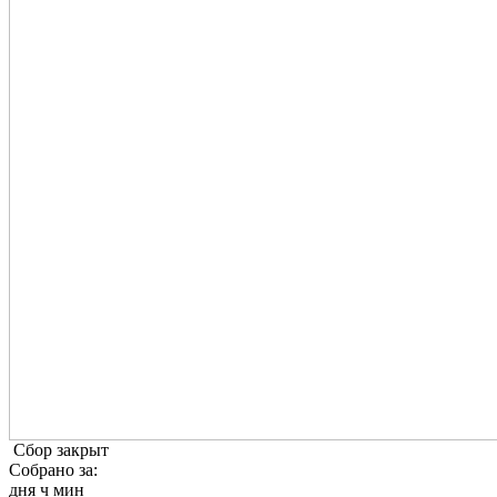
Сбор закрыт
Собрано за:
дня
ч
мин