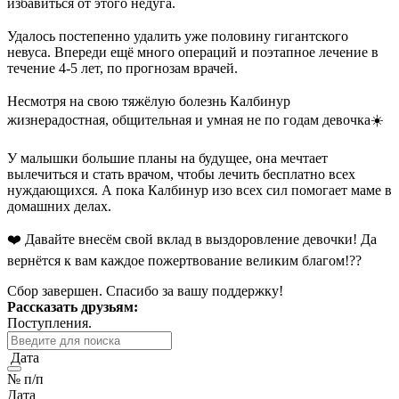
избавиться от этого недуга.
⠀
Удалось постепенно удалить уже половину гигантского
невуса. Впереди ещё много операций и поэтапное лечение в
течение 4-5 лет, по прогнозам врачей.
⠀
Несмотря на свою тяжёлую болезнь Калбинур
жизнерадостная, общительная и умная не по годам девочка☀️
⠀
У малышки большие планы на будущее, она мечтает
вылечиться и стать врачом, чтобы лечить бесплатно всех
нуждающихся. А пока Калбинур изо всех сил помогает маме в
домашних делах.
❤️ Давайте внесём свой вклад в выздоровление девочки! Да
вернётся к вам каждое пожертвование великим благом!??
Сбор завершен. Спасибо за вашу поддержку!
Рассказать друзьям:
Поступления.
Дата
№ п/п
Дата