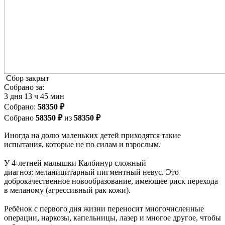
Сбор закрыт
Собрано за:
3
дня
13
ч
45
мин
Cобрано:
58350 ₽
Собрано
58350 ₽
из
58350 ₽
Иногда на долю маленьких детей приходятся такие
испытания, которые не по силам и взрослым.
⠀
У 4-летней малышки Калбинур сложный
диагноз: меланицитарный пигментный невус. Это
доброкачественное новообразование, имеющее риск перехода
в меланому (агрессивный рак кожи).
⠀
Ребёнок с первого дня жизни переносит многочисленные
операции, наркозы, капельницы, лазер и многое другое, чтобы