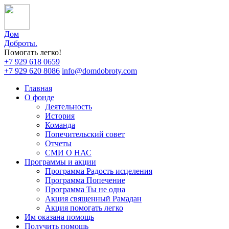
Дом
Доброты
.
Помогать легко!
+7 929 618 0659
+7 929 620 8086
info@domdobroty.com
Главная
О фонде
Деятельность
История
Команда
Попечительский совет
Отчеты
СМИ О НАС
Программы и акции
Программа Радость исцеления
Программа Попечение
Программа Ты не одна
Акция священный Рамадан
Акция помогать легко
Им оказана помощь
Получить помощь