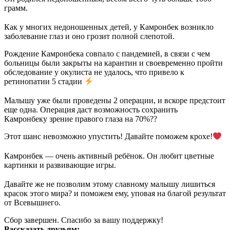
грамм.
⠀
Как у многих недоношенных детей, у Камронбек возникло
заболевание глаз и оно грозит полной слепотой.
Рождение Камронбека совпало с пандемией, в связи с чем
больницы были закрыты на карантин и своевременно пройти
обследование у окулиста не удалось, что привело к
ретинопатии 5 стадии
⠀
Малышу уже были проведены 2 операции, и вскоре предстоит
еще одна. Операция даст возможность сохранить
Камронбеку зрение правого глаза на 70%??
Этот шанс невозможно упустить! Давайте поможем крохе!
⠀
Камронбек — очень активный ребёнок. Он любит цветные
картинки и развивающие игры.
⠀
Давайте же не позволим этому славному малышу лишиться
красок этого мира? и поможем ему, уповая на благой результат
от Всевышнего.
Сбор завершен. Спасибо за вашу поддержку!
Рассказать друзьям: