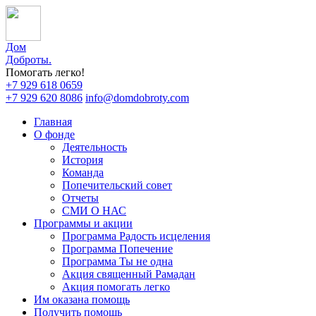
Дом
Доброты
.
Помогать легко!
+7 929 618 0659
+7 929 620 8086
info@domdobroty.com
Главная
О фонде
Деятельность
История
Команда
Попечительский совет
Отчеты
СМИ О НАС
Программы и акции
Программа Радость исцеления
Программа Попечение
Программа Ты не одна
Акция священный Рамадан
Акция помогать легко
Им оказана помощь
Получить помощь