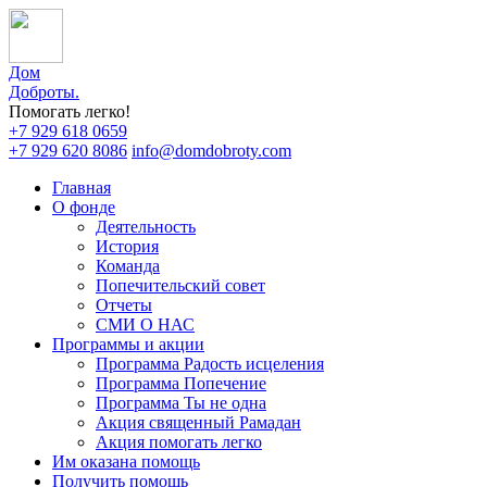
Дом
Доброты
.
Помогать легко!
+7 929 618 0659
+7 929 620 8086
info@domdobroty.com
Главная
О фонде
Деятельность
История
Команда
Попечительский совет
Отчеты
СМИ О НАС
Программы и акции
Программа Радость исцеления
Программа Попечение
Программа Ты не одна
Акция священный Рамадан
Акция помогать легко
Им оказана помощь
Получить помощь