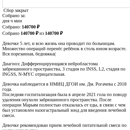
Сбор закрыт
Собрано за:
дня
ч
мин
Cобрано:
140700 ₽
Собрано
140700 ₽
из
140700 ₽
Девочке 5 лет, и всю жизнь она проводит по больницам.
Множество операций перенёс ребёнок в столь юном возрасте.
Вся порезанная, бедняжка(
Диагноз: Дифференцирующаяся нейробластома
забрюшинного пространства, 3 стадия по INSS, L2, стадия по
INGSS, N-MYC отрицательная.
Девочка наблюдается в НМИЦ ДГОИ им. Дм. Рогачева с 2018
года.
Последняя госпитализация была в апреле 2021 гола по поводу
удаления опухоли забрюшинного пространства. После
операции Марьям полностью отказалась от еды, в связи с чем
был установлен назогастральный зонд для введения лечебной
смеси.
Девочке рекомендован прием лечебной питательной смеси по