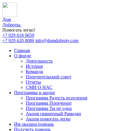
Дом
Доброты
.
Помогать легко!
+7 929 618 0659
+7 929 620 8086
info@domdobroty.com
Главная
О фонде
Деятельность
История
Команда
Попечительский совет
Отчеты
СМИ О НАС
Программы и акции
Программа Радость исцеления
Программа Попечение
Программа Ты не одна
Акция священный Рамадан
Акция помогать легко
Им оказана помощь
Получить помощь