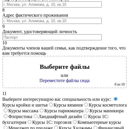
8
Адрес фактического проживания
9
Документ, удостоверяющий личность
10
Документы членов вашей семьи, как подтверждение того, что
вам требуется помощь
Выберите файлы
или
Переместите файлы сюда
0
из 10
11
Выберите интересующую вас специальность или курс:
Курсы кройки и шитья
Курсы вязания
Курсы косметолога
Курсы массажа
Курсы парикмахера
Курсы маникюра
Флористика
Ландшафтный дизайн
Курсы 1С:
бухгалтерия
Курсы 1С: торговля
Компьютерные курсы
Менеджер по продаже
Курсы Хиджамы
Финансовый