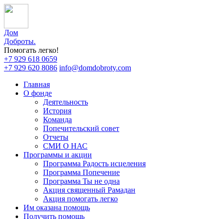
Дом
Доброты
.
Помогать легко!
+7 929 618 0659
+7 929 620 8086
info@domdobroty.com
Главная
О фонде
Деятельность
История
Команда
Попечительский совет
Отчеты
СМИ О НАС
Программы и акции
Программа Радость исцеления
Программа Попечение
Программа Ты не одна
Акция священный Рамадан
Акция помогать легко
Им оказана помощь
Получить помощь