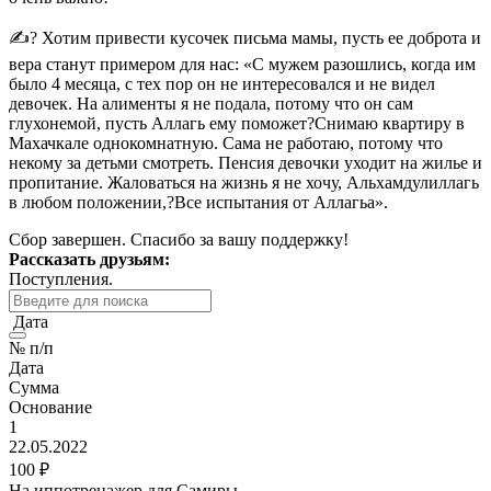
✍? Хотим привести кусочек письма мамы, пусть ее доброта и
вера станут примером для нас: «С мужем разошлись, когда им
было 4 месяца, с тех пор он не интересовался и не видел
девочек. На алименты я не подала, потому что он сам
глухонемой, пусть Аллагь ему поможет?Снимаю квартиру в
Махачкале однокомнатную. Сама не работаю, потому что
некому за детьми смотреть. Пенсия девочки уходит на жилье и
пропитание. Жаловаться на жизнь я не хочу, Альхамдулиллагь
в любом положении,?Все испытания от Аллагьа».
Сбор завершен. Спасибо за вашу поддержку!
Рассказать друзьям:
Поступления.
Дата
№ п/п
Дата
Сумма
Основание
1
22.05.2022
100 ₽
На иппотренажер для Самиры